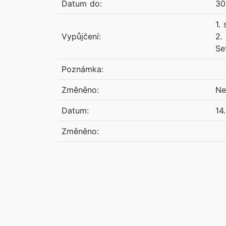
Datum do:
30
1.
Vypůjčení:
2.
Se
Poznámka:
Změněno:
Ne
Datum:
14
Změněno: