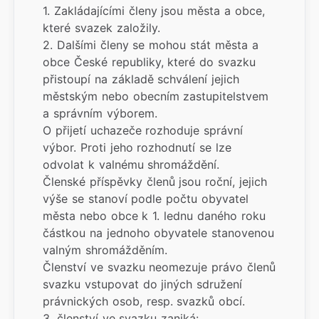
1. Zakládajícími členy jsou města a obce,
které svazek založily.
2. Dalšími členy se mohou stát města a
obce České republiky, které do svazku
přistoupí na základě schválení jejich
městským nebo obecním zastupitelstvem
a správním výborem.
O přijetí uchazeče rozhoduje správní
výbor. Proti jeho rozhodnutí se lze
odvolat k valnému shromáždění.
Členské příspěvky členů jsou roční, jejich
výše se stanoví podle počtu obyvatel
města nebo obce k 1. lednu daného roku
částkou na jednoho obyvatele stanovenou
valným shromážděním.
Členství ve svazku neomezuje právo členů
svazku vstupovat do jiných sdružení
právnických osob, resp. svazků obcí.
3. členství ve svazku zaniká: