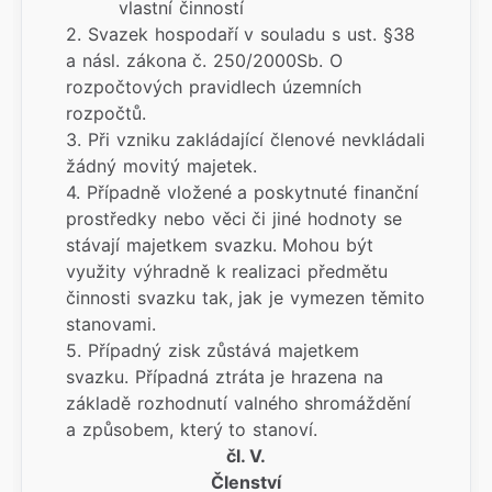
vlastní činností
2. Svazek hospodaří v souladu s ust. §38
a násl. zákona č. 250/2000Sb. O
rozpočtových pravidlech územních
rozpočtů.
3. Při vzniku zakládající členové nevkládali
žádný movitý majetek.
4. Případně vložené a poskytnuté finanční
prostředky nebo věci či jiné hodnoty se
stávají majetkem svazku. Mohou být
využity výhradně k realizaci předmětu
činnosti svazku tak, jak je vymezen těmito
stanovami.
5. Případný zisk zůstává majetkem
svazku. Případná ztráta je hrazena na
základě rozhodnutí valného shromáždění
a způsobem, který to stanoví.
čl. V.
Členství