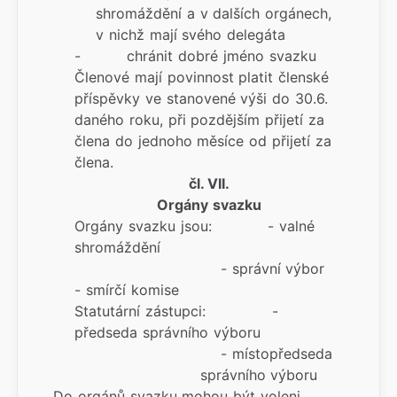
shromáždění a v dalších orgánech,
v nichž mají svého delegáta
- chránit dobré jméno svazku
Členové mají povinnost platit členské
příspěvky ve stanovené výši do 30.6.
daného roku, při pozdějším přijetí za
člena do jednoho měsíce od přijetí za
člena.
čl. VII.
Orgány svazku
Orgány svazku jsou: - valné
shromáždění
- správní výbor
- smírčí komise
Statutární zástupci: -
předseda správního výboru
- místopředseda
správního výboru
Do orgánů svazku mohou být voleni