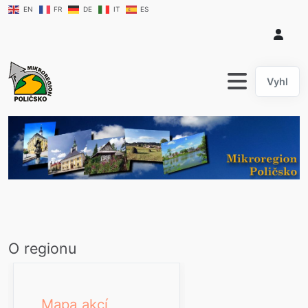
EN
FR
DE
IT
ES
hledat....
O regionu
Mapa akcí