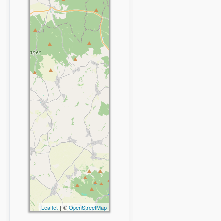
Leaflet
| ©
OpenStreetMap