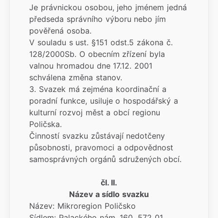
Je právnickou osobou, jeho jménem jedná
předseda správního výboru nebo jím
pověřená osoba.
V souladu s ust. §151 odst.5 zákona č.
128/2000Sb. O obecním zřízení byla
valnou hromadou dne 17.12. 2001
schválena změna stanov.
3. Svazek má zejména koordinační a
poradní funkce, usiluje o hospodářský a
kulturní rozvoj měst a obcí regionu
Poličska.
Činností svazku zůstávají nedotčeny
působnosti, pravomoci a odpovědnost
samosprávných orgánů sdružených obcí.
čl. II.
Název a sídlo svazku
Název: Mikroregion Poličsko
Sídlem: Palackého nám. 160, 572 01