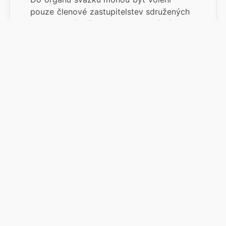
pouze členové zastupitelstev sdružených
měst a obcí, případně delegovaní zástupci
obce a to:
- delegáti valného shromáždění
zastupitelstvem příslušného města
nebo obce
- členové správního výboru a
smírčí komise valným
shromážděním
čl. VIII.
Valné shromáždění
Valné shromáždění je nejvyšším orgánem
svazku a do jeho výlučné pravomoci patří:
- schvalování stanov a změn a
doplňků těchto stanov
- volba členů správ. Výboru a
smírčí komise a jejich odvolání
- schvalování rozpočtu svazku