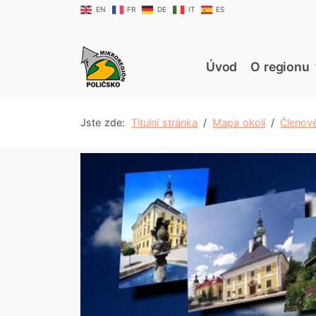
EN
FR
DE
IT
ES
Úvod
O regionu
Jste zde:
Titulní stránka
Mapa okolí
Členov