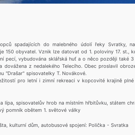
opců spadajících do malebného údolí řeky Svratky, na
e 150 obyvatel. Vznik lze datovat od 1. poloviny 17. st., 
ní pecí, vybudována sklářská huť a o něco později také 
la dovážena z nedalekého Telecího. Obec proslavil obroz
nu "Drašar" spisovatelky T. Novákové.
žitostí pro letní i zimní rekreaci v kopcovité krajině plné
a lípa, spisovatelův hrob na místním hřbitůvku, státem chr
ivý pomník obětem 1. světové války
, kulturní dům, autobusové spojení: Polička - Svratka