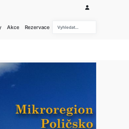
hledat....
y
Akce
Rezervace