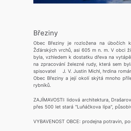
Březiny
Obec Březiny je rozložena na úbočích k
Žďárských vrchů, asi 605 m n. m. V obci žij
byla, vzhledem k dostatku dřeva na vytápě
na zpracování železné rudy, která sem by
spisovatel J. V. Justin Michl, hrdina romá
Obec Březiny a její okolí skýtá mnoho příle
rybníků.
ZAJÍMAVOSTI: lidová architektura, Drašarov
přes 500 let stará "Luňáčkova lípa", působ
VYBAVENOST OBCE: prodejna potravin, pošta