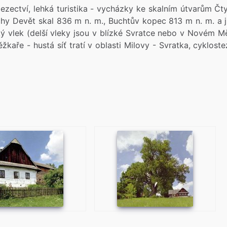
ezectví, lehká turistika - vycházky ke skalním útvarům Čty
chy Devět skal 836 m n. m., Buchtův kopec 813 m n. m. a j
ý vlek (delší vleky jsou v blízké Svratce nebo v Novém M
kaře - hustá síť tratí v oblasti Milovy - Svratka, cykloste