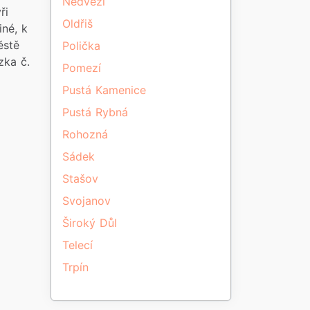
Nedvězí
ři
Oldřiš
iné, k
ěstě
Polička
zka č.
Pomezí
Pustá Kamenice
Pustá Rybná
Rohozná
Sádek
Stašov
Svojanov
Široký Důl
Telecí
Trpín