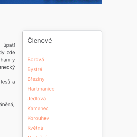
Členové
 úpatí
kdy zde
Borová
3 hamry
enecký
Bystré
Březiny
 lesů a
Hartmanice
Jedlová
áněná,
Kamenec
Korouhev
Květná