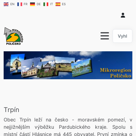
EN
FR
DE
IT
ES
hledat....
Trpín
Obec Trpín leží na česko - moravském pomezí, v
nejjižnějším výběžku Pardubického kraje. Spolu s
místní částí Hlásnice má 445 obyvatel. První zmínka o