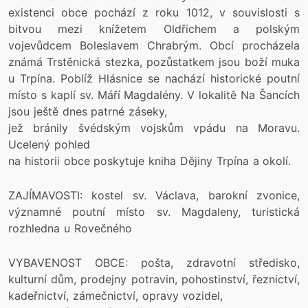
existenci obce pochází z roku 1012, v souvislosti s
bitvou mezi knížetem Oldřichem a polským
vojevůdcem Boleslavem Chrabrým. Obcí procházela
známá Trstěnická stezka, pozůstatkem jsou boží muka
u Trpína. Poblíž Hlásnice se nachází historické poutní
místo s kaplí sv. Máří Magdalény. V lokalitě Na Šancích
jsou ještě dnes patrné záseky,
jež bránily švédským vojskům vpádu na Moravu.
Ucelený pohled
na historii obce poskytuje kniha Dějiny Trpína a okolí.
ZAJÍMAVOSTI: kostel sv. Václava, barokní zvonice,
významné poutní místo sv. Magdaleny, turistická
rozhledna u Rovečného
VYBAVENOST OBCE: pošta, zdravotní středisko,
kulturní dům, prodejny potravin, pohostinství, řeznictví,
kadeřnictví, zámečnictví, opravy vozidel,