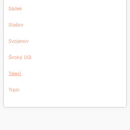
Sádek
Stašov
Svojanov
Široký Důl
Telecí
Trpín