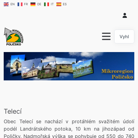
EN
FR
DE
IT
ES
hledat....
Telecí
Obec Telecí se nachází v protáhlém svažitém údolí
podél Landrátského potoka, 10 km na jihozápad od
Poličky. Nadmořská výška se pohybuje od 550 do 740