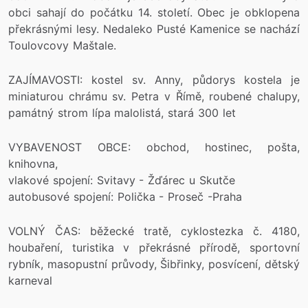
obci sahají do počátku 14. století. Obec je obklopena
překrásnými lesy. Nedaleko Pusté Kamenice se nachází
Toulovcovy Maštale.
ZAJÍMAVOSTI: kostel sv. Anny, půdorys kostela je
miniaturou chrámu sv. Petra v Římě, roubené chalupy,
památný strom lípa malolistá, stará 300 let
VYBAVENOST OBCE: obchod, hostinec, pošta,
knihovna,
vlakové spojení: Svitavy - Žďárec u Skutče
autobusové spojení: Polička - Proseč -Praha
VOLNÝ ČAS: běžecké tratě, cyklostezka č. 4180,
houbaření, turistika v překrásné přírodě, sportovní
rybník, masopustní průvody, Šibřinky, posvícení, dětský
karneval