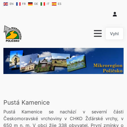
EN
FR
DE
IT
ES
hledat....
Pustá Kamenice
Pustá Kamenice se nachází v severní části
Českomoravské vrchoviny v CHKO Žďárské vrchy, v
650 m n. m. V obci žije 338 obyvatel. První zmínky o