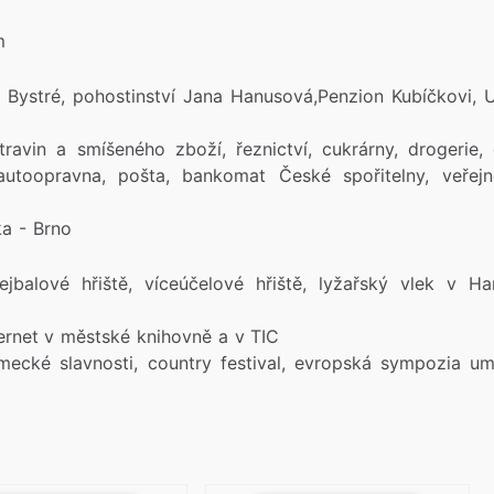
m
ystré, pohostinství Jana Hanusová,Penzion Kubíčkovi, U
travin a smíšeného zboží, řeznictví, cukrárny, drogerie,
, autoopravna, pošta, bankomat České spořitelny, veřej
ka - Brno
balové hřiště, víceúčelové hřiště, lyžařský vlek v Ha
nternet v městské knihovně a v TIC
ámecké slavnosti, country festival, evropská sympozia u