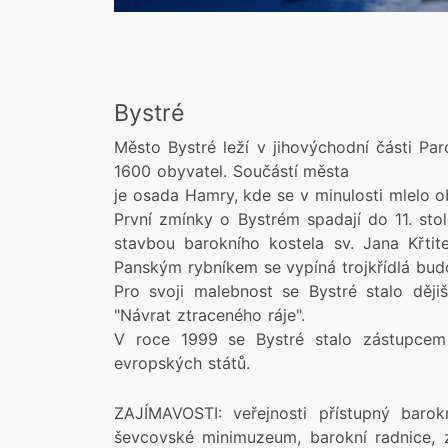
Bystré
Město Bystré leží v jihovýchodní části P
1600 obyvatel. Součástí města
je osada Hamry, kde se v minulosti mlelo o
První zmínky o Bystrém spadají do 11. st
stavbou barokního kostela sv. Jana Křti
Panským rybníkem se vypíná trojkřídlá bud
Pro svoji malebnost se Bystré stalo ději
"Návrat ztraceného ráje".
V roce 1999 se Bystré stalo zástupcem 
evropských států.
ZAJÍMAVOSTI: veřejnosti přístupný barok
ševcovské minimuzeum, barokní radnice, z