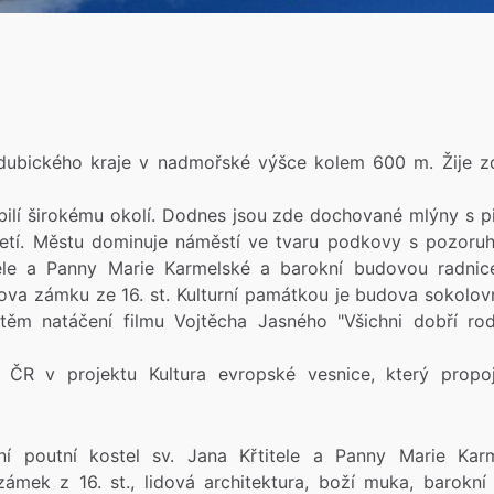
ardubického kraje v nadmořské výšce kolem 600 m. Žije z
bilí širokému okolí. Dodnes jsou zde dochované mlýny s pi
oletí. Městu dominuje náměstí ve tvaru podkovy s pozoru
tele a Panny Marie Karmelské a barokní budovou radnic
ova zámku ze 16. st. Kulturní památkou je budova sokolov
štěm natáčení filmu Vojtěcha Jasného "Všichni dobří rod
ČR v projektu Kultura evropské vesnice, který propoj
ní poutní kostel sv. Jana Křtitele a Panny Marie Karm
ámek z 16. st., lidová architektura, boží muka, barokní