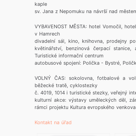
kaple
sv. Jana z Nepomuku na návrší nad měste
VYBAVENOST MĚSTA: hotel Vomočil, hotel B
v Hamrech
divadelní sál, kino, knihovna, prodejny po
květinářství, benzinová čerpací stanice
Turistické informační centrum
autobusové spojení: Polička - Bystré, Polič
VOLNÝ ČAS: sokolovna, fotbalové a volej
běžecké tratě, cyklostezky
č. 4019, 1014 i turistické stezky, veřejný i
kulturní akce: výstavy uměleckých děl, z
rámci projektu Kultura evropského venkova
Kontakt na úřad