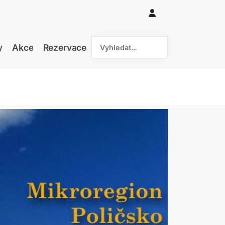
hledat....
y
Akce
Rezervace