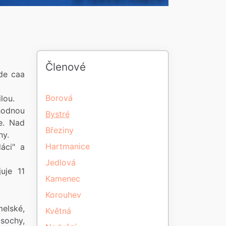
Členové
de caa
Borová
lou.
hodnou
Bystré
e. Nad
Březiny
ny.
Hartmanice
áci" a
Jedlová
uje 11
Kamenec
Korouhev
elské,
Květná
 sochy,