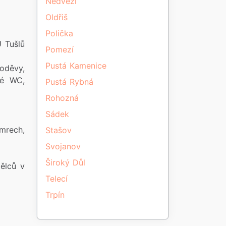
Nedvězí
Oldřiš
Polička
 Tušlů
Pomezí
Pustá Kamenice
 oděvy,
né WC,
Pustá Rybná
Rohozná
Sádek
mrech,
Stašov
Svojanov
Široký Důl
mělců v
Telecí
Trpín